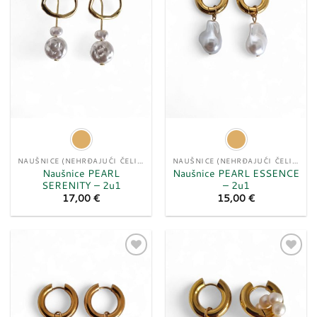
NAUŠNICE (NEHRĐAJUĆI ČELIK)
NAUŠNICE (NEHRĐAJUĆI ČELIK)
Naušnice PEARL
Naušnice PEARL ESSENCE
SERENITY – 2u1
– 2u1
17,00
€
15,00
€
Dodaj
Dodaj
u
u
listu
listu
želja
želja