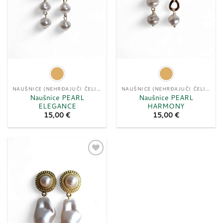
NAUŠNICE (NEHRĐAJUĆI ČELIK)
NAUŠNICE (NEHRĐAJUĆI ČELIK)
Naušnice PEARL
Naušnice PEARL
ELEGANCE
HARMONY
15,00
€
15,00
€
Dodaj
u
listu
želja