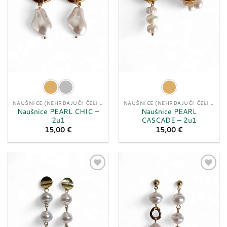
NAUŠNICE (NEHRĐAJUĆI ČELIK)
NAUŠNICE (NEHRĐAJUĆI ČELIK)
Naušnice PEARL CHIC –
Naušnice PEARL
2u1
CASCADE – 2u1
15,00
€
15,00
€
Dodaj
Dodaj
u
u
listu
listu
želja
želja