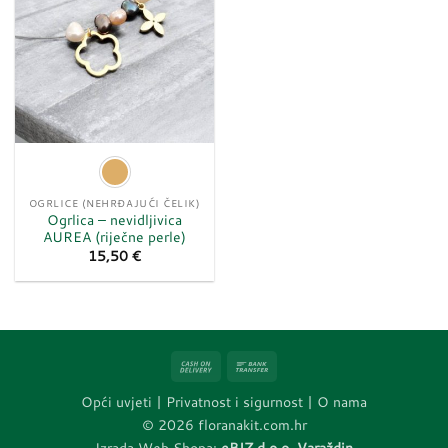
OGRLICE (NEHRĐAJUĆI ČELIK)
Ogrlica – nevidljivica
AUREA (riječne perle)
15,50
€
Cash
Bank
On
Transfer
Opći uvjeti
|
Privatnost i sigurnost |
O nama
Delivery
© 2026 floranakit.com.hr
Izrada Web Shopa:
eBIZ d.o.o. Varaždin