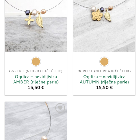
OGRLICE (NEHRĐAJUĆI ČELIK)
OGRLICE (NEHRĐAJUĆI ČELIK)
Ogrlica – nevidljivica
Ogrlica – nevidljivica
AMBER (riječne perle)
AUTUMN (riječne perle)
15,50
€
15,50
€
Dodaj
u
listu
želja