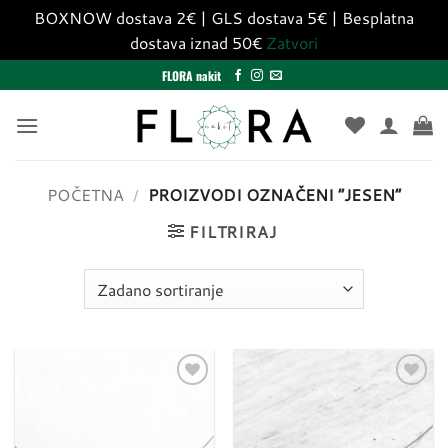
BOXNOW dostava 2€ | GLS dostava 5€ | Besplatna
dostava iznad 50€
Zatvori
Skip
FLORA nakit
to
content
POČETNA
/
PROIZVODI OZNAČENI “JESEN”
FILTRIRAJ
Dodaj
Dodaj
u
u
listu
listu
želja
želja