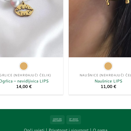
GRLICE (NEHRĐAJUĆI ČELIK)
NAUŠNICE (NEHRĐAJUĆI ČEL
Ogrlica – nevidljivica LIPS
Naušnice LIPS
14,00
€
11,00
€
Cash
Bank
On
Transfer
Opći uvjeti
|
Privatnost i sigurnost |
O nama