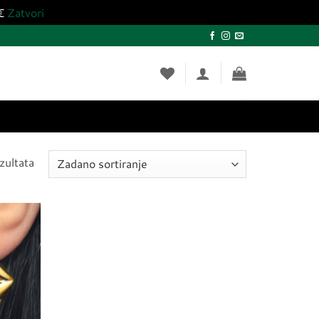
0€
Zatvori
zultata
Dodaj
u
listu
želja