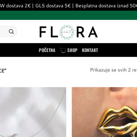
dostava 2€ | GLS dostava 5€ | Besplatna dostava iznad 5
POČETNA
SHOP
KONTAKT
Prikazuje se svih 2 re
E”
Dodaj
u
listu
želja