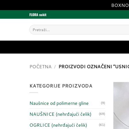
BOXNOW 
Skip
FLORA nakit
to
content
Pretraži:
POČETNA
/
PROIZVODI OZNAČENI “USNIC
KATEGORIJE PROIZVODA
Naušnice od polimerne gline
(9)
NAUŠNICE (nehrđajući čelik)
(69)
OGRLICE (nehrđajući čelik)
(61)