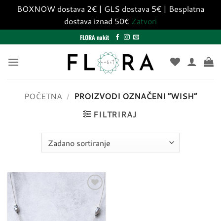
BOXNOW dostava 2€ | GLS dostava 5€ | Besplatna
dostava iznad 50€
Zatvori
Skip
FLORA nakit
to
content
POČETNA
/
PROIZVODI OZNAČENI “WISH”
FILTRIRAJ
Dodaj
u
listu
želja