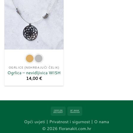
OGRLICE (NEHRĐAJUĆI ČELIK)
Ogrlica – nevidljivica WISH
14,00
€
Cash
Bank
On
Transfer
Opći uvjeti
|
Privatnost i sigurnost |
O nama
Delivery
© 2026 floranakit.com.hr