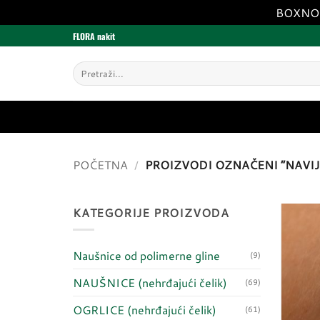
BOXNOW 
Skip
FLORA nakit
to
content
Pretraži:
POČETNA
/
PROIZVODI OZNAČENI “NAVIJ
KATEGORIJE PROIZVODA
Naušnice od polimerne gline
(9)
NAUŠNICE (nehrđajući čelik)
(69)
OGRLICE (nehrđajući čelik)
(61)