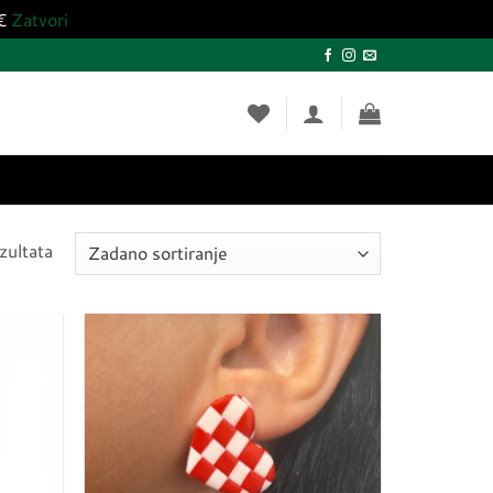
0€
Zatvori
zultata
Dodaj
Dodaj
u
u
listu
listu
želja
želja