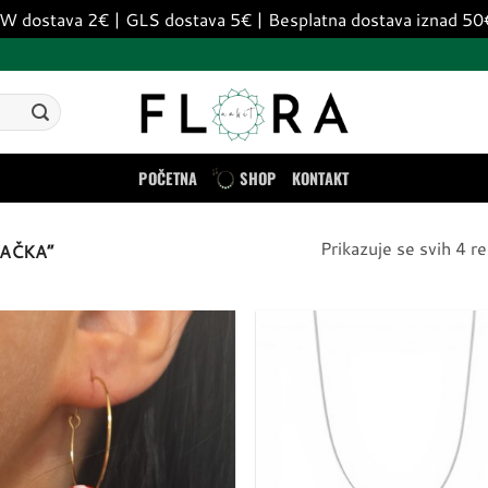
dostava 2€ | GLS dostava 5€ | Besplatna dostava iznad 5
POČETNA
SHOP
KONTAKT
Prikazuje se svih 4 re
AČKA”
Dodaj
u
listu
želja