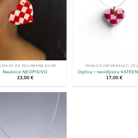
UŠNICE OD POLIMERNE GLINE
OGRLICE (NEHRĐAJUĆI ČEL
Naušnice NEOPISIVO
Ogrlica – nevidljivica VATRE
23,00
€
17,00
€
Dodaj
u
listu
želja