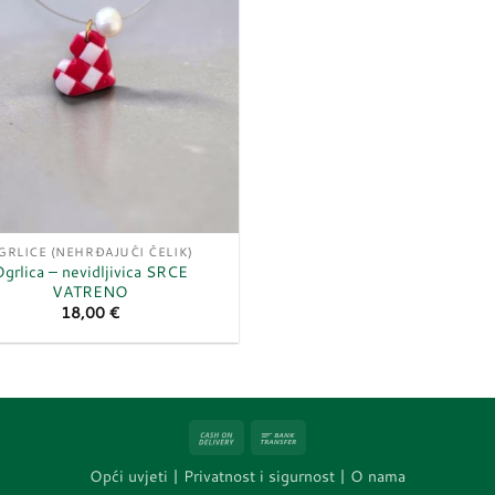
GRLICE (NEHRĐAJUĆI ČELIK)
grlica – nevidljivica SRCE
VATRENO
18,00
€
Cash
Bank
On
Transfer
Opći uvjeti
|
Privatnost i sigurnost |
O nama
Delivery