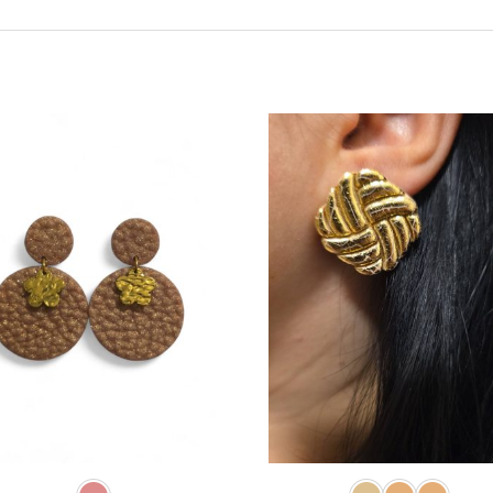
Dodaj
Do
u
listu
l
želja
ž