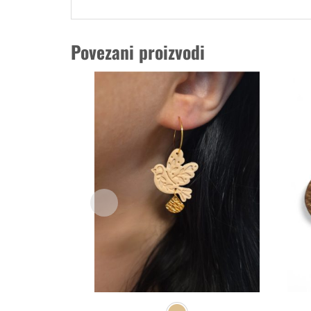
Povezani proizvodi
Dodaj
u
listu
želja