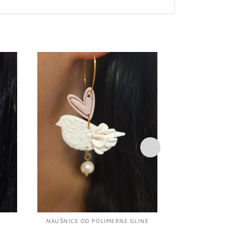
daj
Dodaj
u
u
istu
listu
elja
želja
NAUŠNICE OD POLIMERNE GLINE