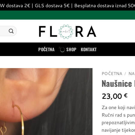
dostava 2€ | GLS dostava 5€ | Besplatna dostava iznad 5
POČETNA
SHOP
KONTAKT
POČETNA
/
NA
Naušnice
Dodaj
u
23,00
€
listu
želja
Za one koji nav
Ručni rad s puno
prepoznatljivim
navijanje tijeko