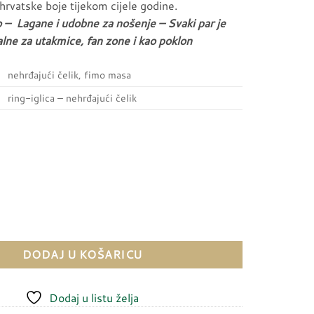
hrvatske boje tijekom cijele godine.
 – Lagane i udobne za nošenje – Svaki par je
lne za utakmice, fan zone i kao poklon
nehrđajući čelik, fimo masa
ring-iglica – nehrđajući čelik
IVO količina
DODAJ U KOŠARICU
Dodaj u listu želja