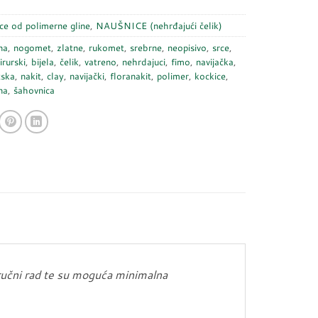
ce od polimerne gline
,
NAUŠNICE (nehrđajući čelik)
na
,
nogomet
,
zlatne
,
rukomet
,
srebrne
,
neopisivo
,
srce
,
irurski
,
bijela
,
čelik
,
vatreno
,
nehrdajuci
,
fimo
,
navijačka
,
tska
,
nakit
,
clay
,
navijački
,
floranakit
,
polimer
,
kockice
,
na
,
šahovnica
ručni rad te su moguća minimalna