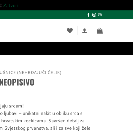
0€
Zatvori
UŠNICE (NEHRĐAJUĆI ČELIK)
 NEOPISIVO
ijaju srcem!
 ljubavi – unikatni nakit u obliku srca s
 hrvatskim kockicama. Savršen detalj za
m Svjetskog prvenstva, ali i za sve koji žele