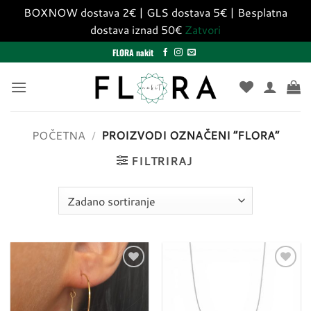
BOXNOW dostava 2€ | GLS dostava 5€ | Besplatna
dostava iznad 50€
Zatvori
Skip
FLORA nakit
to
content
POČETNA
/
PROIZVODI OZNAČENI “FLORA”
FILTRIRAJ
Dodaj
Dodaj
u
u
listu
listu
želja
želja