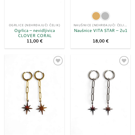
OGRLICE (NEHRĐAJUĆI ČELIK)
NAUŠNICE (NEHRĐAJUĆI ČELIK)
Ogrlica – nevidljivica
Naušnice VITA STAR – 2u1
CLOVER CORAL
11,00
€
18,00
€
Dodaj
Dodaj
u
u
listu
listu
želja
želja