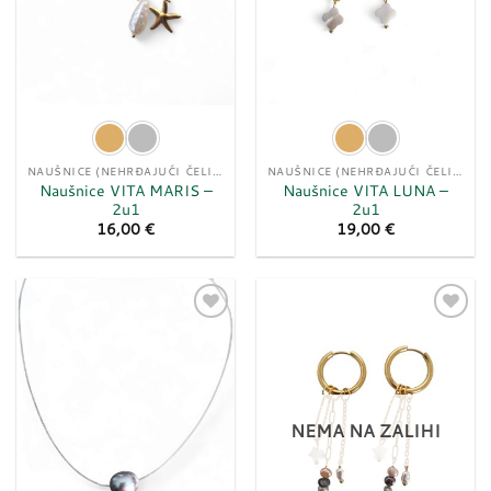
NAUŠNICE (NEHRĐAJUĆI ČELIK)
NAUŠNICE (NEHRĐAJUĆI ČELIK)
Naušnice VITA MARIS –
Naušnice VITA LUNA –
2u1
2u1
16,00
€
19,00
€
Dodaj
Dodaj
u
u
listu
listu
želja
želja
NEMA NA ZALIHI