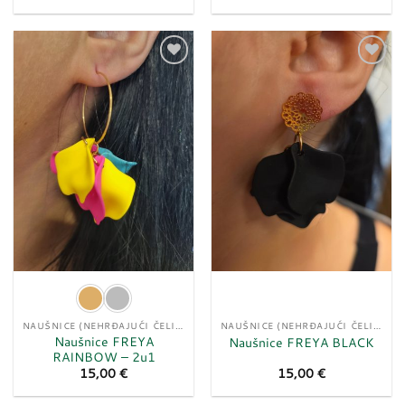
Dodaj
Dodaj
u
u
listu
listu
želja
želja
NAUŠNICE (NEHRĐAJUĆI ČELIK)
NAUŠNICE (NEHRĐAJUĆI ČELIK)
Naušnice FREYA
Naušnice FREYA BLACK
RAINBOW – 2u1
15,00
€
15,00
€