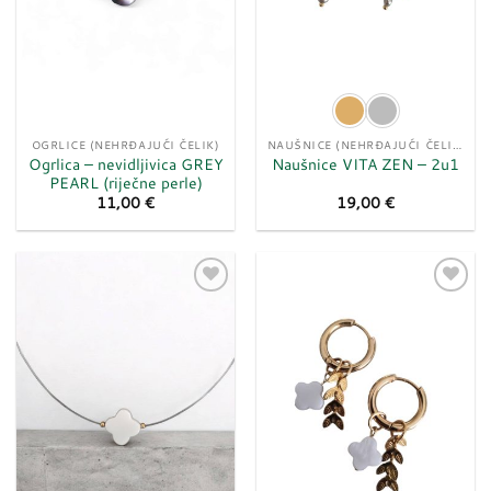
OGRLICE (NEHRĐAJUĆI ČELIK)
NAUŠNICE (NEHRĐAJUĆI ČELIK)
Ogrlica – nevidljivica GREY
Naušnice VITA ZEN – 2u1
PEARL (riječne perle)
11,00
€
19,00
€
Dodaj
Dodaj
u
u
listu
listu
želja
želja