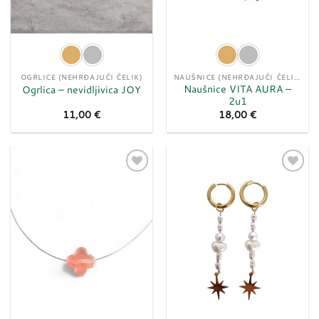
OGRLICE (NEHRĐAJUĆI ČELIK)
NAUŠNICE (NEHRĐAJUĆI ČELIK)
Naušnice VITA AURA –
Ogrlica – nevidljivica JOY
2u1
11,00
€
18,00
€
Dodaj
Dodaj
u
u
listu
listu
želja
želja