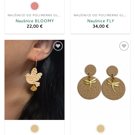
NAUŠNICE OD POLIMERNE GLINE
NAUŠNICE OD POLIMERNE GLINE
Naušnice BLOOMY
Naušnice FLY
22,00
€
34,00
€
Dodaj
Dodaj
u
u
listu
listu
želja
želja