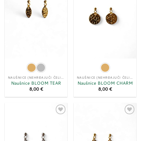
želja
želja
NAUŠNICE (NEHRĐAJUĆI ČELIK)
NAUŠNICE (NEHRĐAJUĆI ČELIK)
Naušnice BLOOM TEAR
Naušnice BLOOM CHARM
8,00
€
8,00
€
Dodaj
Dodaj
u
u
listu
listu
želja
želja