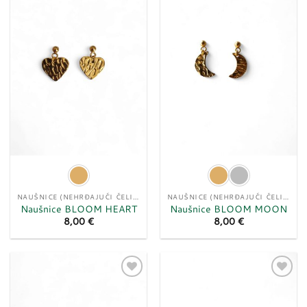
Dodaj
Dodaj
u
u
listu
listu
želja
želja
NAUŠNICE (NEHRĐAJUĆI ČELIK)
NAUŠNICE (NEHRĐAJUĆI ČELIK)
Naušnice BLOOM HEART
Naušnice BLOOM MOON
8,00
€
8,00
€
Dodaj
Dodaj
u
u
listu
listu