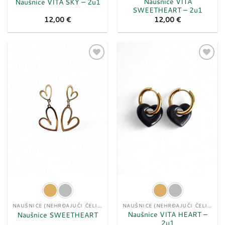
Naušnice VITA
Naušnice VITA SKY – 2u1
SWEETHEART – 2u1
12,00
€
12,00
€
Dodaj
Dodaj
u
u
listu
listu
želja
želja
NAUŠNICE (NEHRĐAJUĆI ČELIK)
NAUŠNICE (NEHRĐAJUĆI ČELIK)
Naušnice VITA HEART –
Naušnice SWEETHEART
2u1