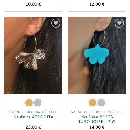
10,00
€
12,00
€
Dodaj
Dodaj
u
u
listu
listu
želja
želja
NAUŠNICE (NEHRĐAJUĆI ČELIK)
NAUŠNICE (NEHRĐAJUĆI ČELIK)
Naušnice FREYA
Naušnice AFRODITA
TURQUOISE – 2u1
23,00
€
14,00
€