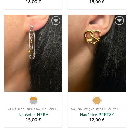
18,00
€
15,00
€
Dodaj
Dodaj
u
u
listu
listu
želja
želja
NAUŠNICE (NEHRĐAJUĆI ČELIK)
NAUŠNICE (NEHRĐAJUĆI ČELIK)
Naušnice NERA
Naušnice PRETZY
15,00
€
12,00
€