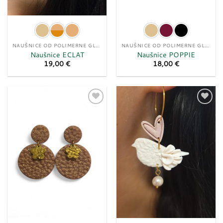
NAUŠNICE OD POLIMERNE GLINE
NAUŠNICE OD POLIMERNE GLINE
Naušnice ECLAT
Naušnice POPPIE
19,00
€
18,00
€
Dodaj
Dodaj
u
u
listu
listu
želja
želja