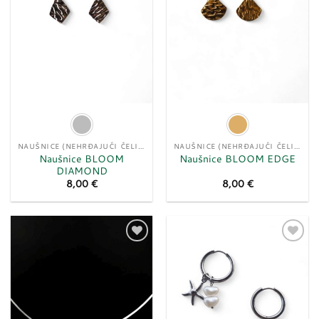
NAUŠNICE (NEHRĐAJUĆI ČELIK)
NAUŠNICE (NEHRĐAJUĆI ČELIK)
Naušnice BLOOM
Naušnice BLOOM EDGE
DIAMOND
8,00
€
8,00
€
Dodaj
Dodaj
u
u
listu
listu
želja
želja