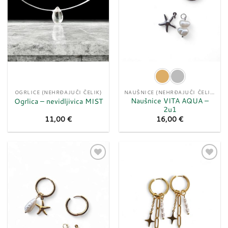
OGRLICE (NEHRĐAJUĆI ČELIK)
NAUŠNICE (NEHRĐAJUĆI ČELIK)
Naušnice VITA AQUA –
Ogrlica – nevidljivica MIST
2u1
11,00
€
16,00
€
Dodaj
Dodaj
u
u
listu
listu
želja
želja