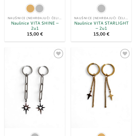
NAUŠNICE (NEHRĐAJUĆI ČELIK)
NAUŠNICE (NEHRĐAJUĆI ČELIK)
Naušnice VITA SHINE –
Naušnice VITA STARLIGHT
2u1
– 2u1
15,00
€
15,00
€
Dodaj
Dodaj
u
u
listu
listu
želja
želja