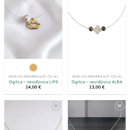
u
u
listu
listu
želja
želja
OGRLICE (NEHRĐAJUĆI ČELIK)
OGRLICE (NEHRĐAJUĆI ČELIK)
Ogrlica – nevidljivica LIPS
Ogrlica – nevidljivica ALBA
14,00
€
13,00
€
Dodaj
Dodaj
u
u
listu
listu
želja
želja