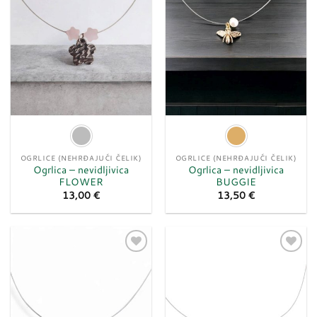
OGRLICE (NEHRĐAJUĆI ČELIK)
OGRLICE (NEHRĐAJUĆI ČELIK)
Ogrlica – nevidljivica
Ogrlica – nevidljivica
FLOWER
BUGGIE
13,00
€
13,50
€
Dodaj
Dodaj
u
u
listu
listu
želja
želja