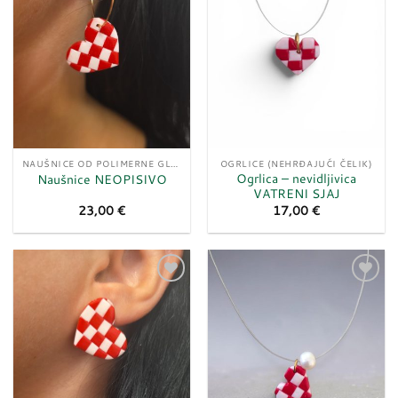
NAUŠNICE OD POLIMERNE GLINE
OGRLICE (NEHRĐAJUĆI ČELIK)
Ogrlica – nevidljivica
Naušnice NEOPISIVO
VATRENI SJAJ
23,00
€
17,00
€
Dodaj
Dodaj
u
u
listu
listu
želja
želja