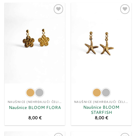
Dodaj
Dodaj
u
u
listu
listu
želja
želja
NAUŠNICE (NEHRĐAJUĆI ČELIK)
NAUŠNICE (NEHRĐAJUĆI ČELIK)
Naušnice BLOOM
Naušnice BLOOM FLORA
STARFISH
8,00
€
8,00
€