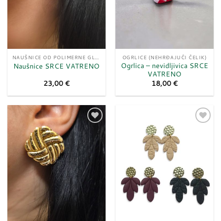
NAUŠNICE OD POLIMERNE GLINE
OGRLICE (NEHRĐAJUĆI ČELIK)
Ogrlica – nevidljivica SRCE
Naušnice SRCE VATRENO
VATRENO
23,00
€
18,00
€
Dodaj
Dodaj
u
u
listu
listu
želja
želja