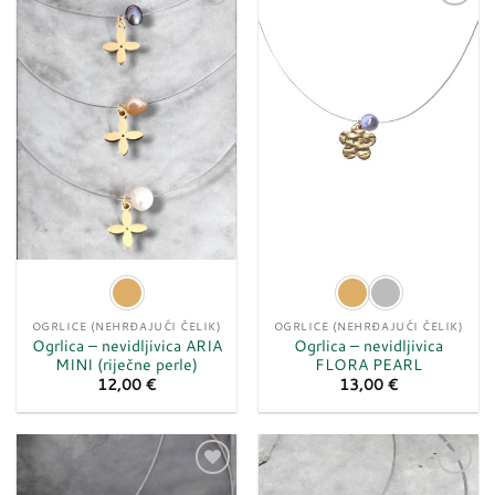
Dodaj
Dodaj
u
u
listu
listu
želja
želja
OGRLICE (NEHRĐAJUĆI ČELIK)
OGRLICE (NEHRĐAJUĆI ČELIK)
Ogrlica – nevidljivica ARIA
Ogrlica – nevidljivica
MINI (riječne perle)
FLORA PEARL
12,00
€
13,00
€
Dodaj
Dodaj