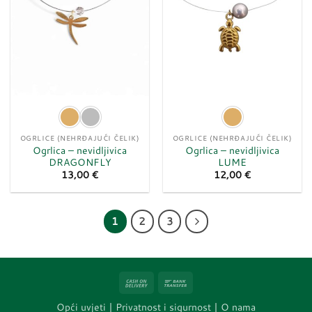
OGRLICE (NEHRĐAJUĆI ČELIK)
OGRLICE (NEHRĐAJUĆI ČELIK)
Ogrlica – nevidljivica
Ogrlica – nevidljivica
DRAGONFLY
LUME
13,00
€
12,00
€
1
2
3
Cash
Bank
On
Transfer
Opći uvjeti
|
Privatnost i sigurnost |
O nama