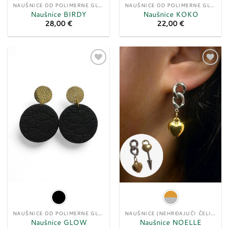
NAUŠNICE OD POLIMERNE GLINE
NAUŠNICE OD POLIMERNE GLINE
Naušnice BIRDY
Naušnice KOKO
28,00
€
22,00
€
Dodaj
Dodaj
u
u
listu
listu
želja
želja
NAUŠNICE OD POLIMERNE GLINE
NAUŠNICE (NEHRĐAJUĆI ČELIK)
Naušnice GLOW
Naušnice NOELLE