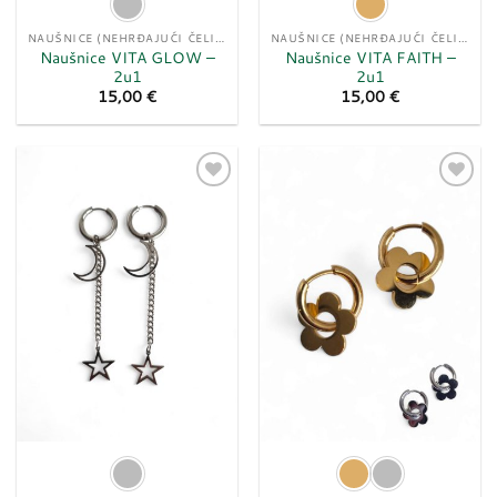
NAUŠNICE (NEHRĐAJUĆI ČELIK)
NAUŠNICE (NEHRĐAJUĆI ČELIK)
Naušnice VITA GLOW –
Naušnice VITA FAITH –
2u1
2u1
15,00
€
15,00
€
Dodaj
Dodaj
u
u
listu
listu
želja
želja