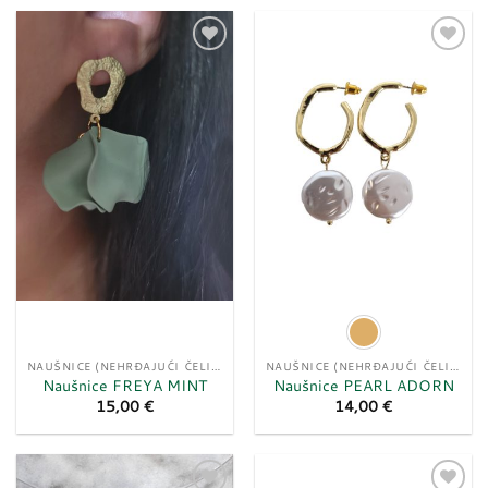
Dodaj
Dodaj
u
u
listu
listu
želja
želja
NAUŠNICE (NEHRĐAJUĆI ČELIK)
NAUŠNICE (NEHRĐAJUĆI ČELIK)
Naušnice FREYA MINT
Naušnice PEARL ADORN
15,00
€
14,00
€