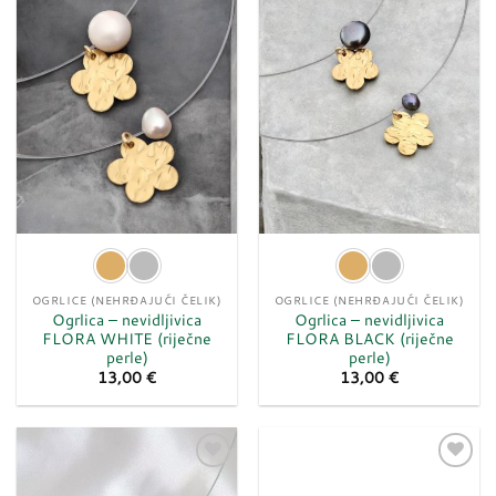
u
u
listu
listu
želja
želja
OGRLICE (NEHRĐAJUĆI ČELIK)
OGRLICE (NEHRĐAJUĆI ČELIK)
Ogrlica – nevidljivica
Ogrlica – nevidljivica
FLORA WHITE (riječne
FLORA BLACK (riječne
perle)
perle)
13,00
€
13,00
€
Dodaj
Dodaj