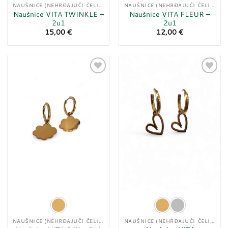
NAUŠNICE (NEHRĐAJUĆI ČELIK)
NAUŠNICE (NEHRĐAJUĆI ČELIK)
Naušnice VITA TWINKLE –
Naušnice VITA FLEUR –
2u1
2u1
15,00
€
12,00
€
Dodaj
Dodaj
u
u
listu
listu
želja
želja
NAUŠNICE (NEHRĐAJUĆI ČELIK)
NAUŠNICE (NEHRĐAJUĆI ČELIK)