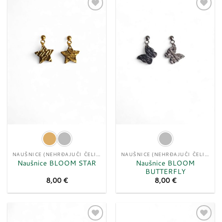
Dodaj
Dodaj
u
u
listu
listu
želja
želja
NAUŠNICE (NEHRĐAJUĆI ČELIK)
NAUŠNICE (NEHRĐAJUĆI ČELIK)
Naušnice BLOOM
Naušnice BLOOM STAR
BUTTERFLY
8,00
€
8,00
€