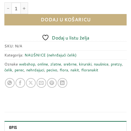
Naušnice PRETZY količina
DODAJ U KOŠARICU
Dodaj u listu želja
SKU:
N/A
Kategorija:
NAUŠNICE (nehrđajući čelik)
Oznake
webshop
,
online
,
zlatne
,
srebrne
,
kirurski
,
naušnice
,
pretzy
,
čelik
,
perec
,
nehrdajuci
,
pecivo
,
flora
,
nakit
,
floranakit
OPIS