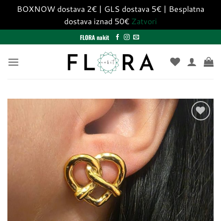
BOXNOW dostava 2€ | GLS dostava 5€ | Besplatna
dostava iznad 50€
Zatvori
Skip
FLORA nakit
to
content
Dodaj
u
listu
želja