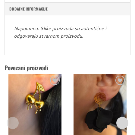
DODATNE INFORMACIJE
Napomena: Slike proizvoda su autentične i
odgovaraju stvarnom proizvodu.
Povezani proizvodi
Dodaj
Dodaj
u
u
listu
listu
želja
želja