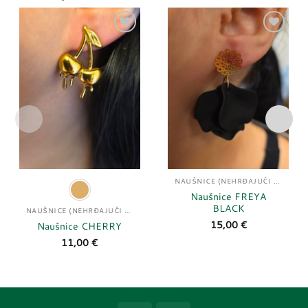
Dodaj
Dodaj
u
u
listu
listu
želja
želja
NAUŠNICE (NEHRĐAJUĆI ČELIK)
Naušnice FREYA
BLACK
NAUŠNICE (NEHRĐAJUĆI ČELIK)
15,00
€
Naušnice CHERRY
11,00
€