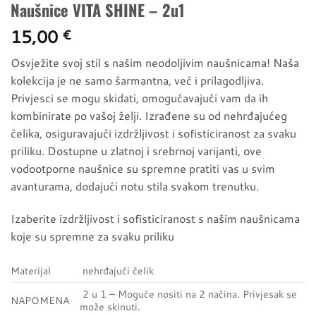
Naušnice VITA SHINE – 2u1
15,00
€
Osvježite svoj stil s našim neodoljivim naušnicama! Naša
kolekcija je ne samo šarmantna, već i prilagodljiva.
Privjesci se mogu skidati, omogućavajući vam da ih
kombinirate po vašoj želji. Izrađene su od nehrđajućeg
čelika, osiguravajući izdržljivost i sofisticiranost za svaku
priliku. Dostupne u zlatnoj i srebrnoj varijanti, ove
vodootporne naušnice su spremne pratiti vas u svim
avanturama, dodajući notu stila svakom trenutku.
Izaberite izdržljivost i sofisticiranost s našim naušnicama
koje su spremne za svaku priliku
Materijal
nehrđajući čelik
2 u 1 – Moguće nositi na 2 načina. Privjesak se
NAPOMENA
može skinuti.