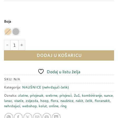
Boja
Naušnice VITA SHINE - 2u1 količina
DODAJ U KOŠARICU
Dodaj u listu želja
SKU:
N/A
Kategorija:
NAUŠNICE (nehrđajući čelik)
Oznaka:
zlatne
,
privjesak
,
srebrne
,
privjesci
,
2u1
,
kombiniranje
,
sunce
,
lanac
,
viseće
,
zvijezda
,
hoop
,
flora
,
naušnice
,
nakit
,
čelik
,
floranakit
,
nehrdajuci
,
webshop
,
kolut
,
online
,
ring