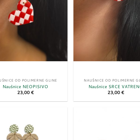
UŠNICE OD POLIMERNE GLINE
NAUŠNICE OD POLIMERNE G
Naušnice NEOPISIVO
Naušnice SRCE VATRE
23,00
€
23,00
€
Dodaj
u
listu
želja