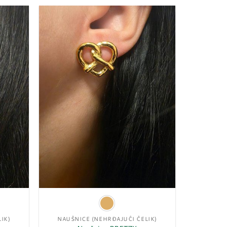
Dodaj
Dodaj
u
u
listu
listu
želja
želja
IK)
NAUŠNICE (NEHRĐAJUĆI ČELIK)