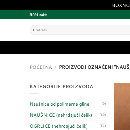
BOXNOW 
Skip
FLORA nakit
to
content
Pretraži:
POČETNA
/
PROIZVODI OZNAČENI “NAUŠ
KATEGORIJE PROIZVODA
Naušnice od polimerne gline
(9)
NAUŠNICE (nehrđajući čelik)
(69)
OGRLICE (nehrđajući čelik)
(61)