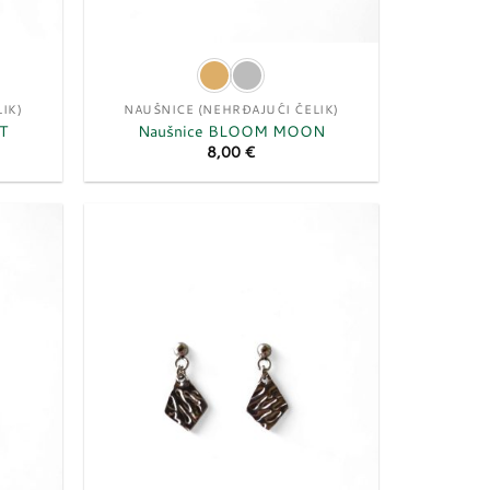
IK)
NAUŠNICE (NEHRĐAJUĆI ČELIK)
T
Naušnice BLOOM MOON
8,00
€
Dodaj
Dodaj
u
u
listu
listu
želja
želja