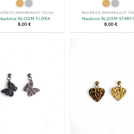
UŠNICE (NEHRĐAJUĆI ČELIK)
NAUŠNICE (NEHRĐAJUĆI ČEL
Naušnice BLOOM FLORA
Naušnice BLOOM STARF
8,00
€
8,00
€
Dodaj
u
listu
želja