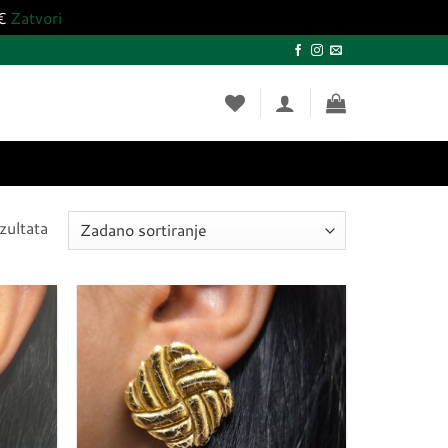
0€
Zatvori
zultata
Dodaj
Dodaj
u
u
listu
listu
želja
želja