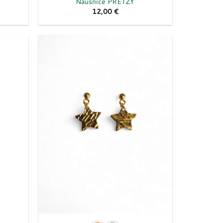
Naušnice PRETZY
12,00
€
Dodaj
Dodaj
u
u
listu
listu
želja
želja