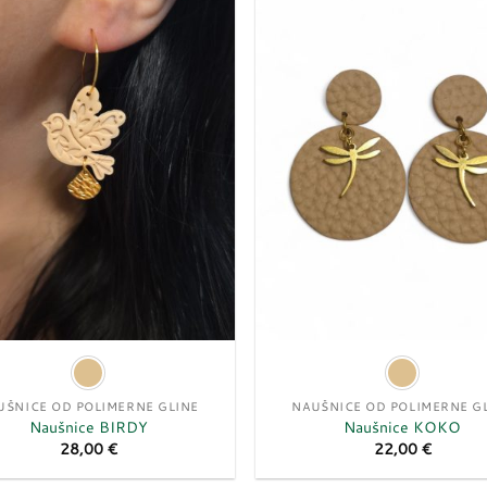
Dodaj
u
listu
želja
UŠNICE OD POLIMERNE GLINE
NAUŠNICE OD POLIMERNE G
Naušnice BIRDY
Naušnice KOKO
28,00
€
22,00
€