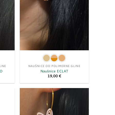
LINE
NAUŠNICE OD POLIMERNE GLINE
NO
Naušnice ECLAT
19,00
€
Dodaj
Dodaj
u
u
listu
listu
želja
želja