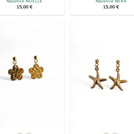
Naušnice NOELLE
Naušnice NERA
15,00
€
15,00
€
Dodaj
u
listu
želja