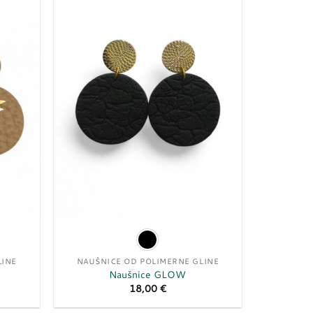
Dodaj
Dodaj
u
u
listu
listu
želja
želja
LINE
NAUŠNICE OD POLIMERNE GLINE
Naušnice GLOW
18,00
€