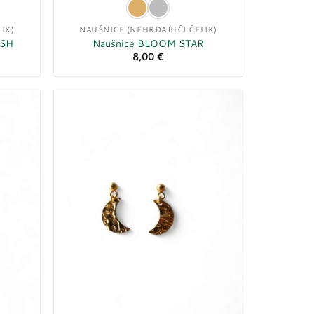
IK)
NAUŠNICE (NEHRĐAJUĆI ČELIK)
ISH
Naušnice BLOOM STAR
8,00
€
Dodaj
Dodaj
u
u
listu
listu
želja
želja