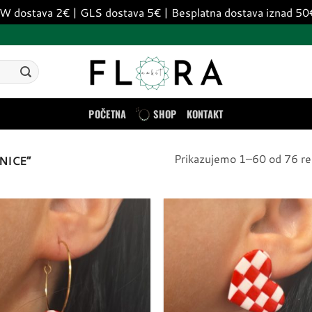
dostava 2€ | GLS dostava 5€ | Besplatna dostava iznad 5
POČETNA
SHOP
KONTAKT
Prikazujemo 1–60 od 76 re
NICE”
Dodaj
u
listu
želja