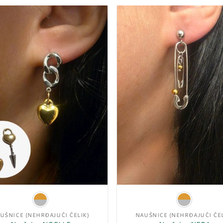
Dodaj
u
listu
želja
UŠNICE (NEHRĐAJUĆI ČELIK)
NAUŠNICE (NEHRĐAJUĆI ČEL