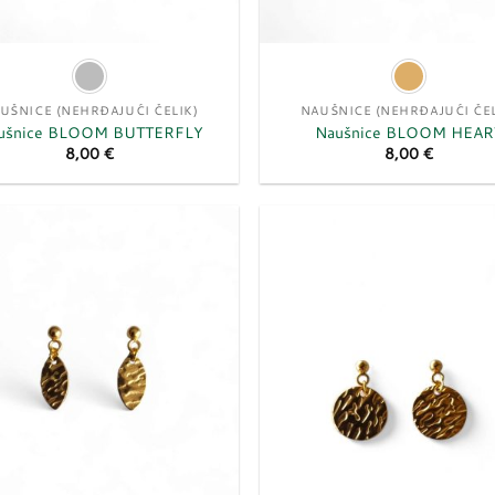
UŠNICE (NEHRĐAJUĆI ČELIK)
NAUŠNICE (NEHRĐAJUĆI ČEL
ušnice BLOOM BUTTERFLY
Naušnice BLOOM HEAR
8,00
€
8,00
€
Dodaj
u
listu
želja