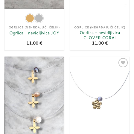
OGRLICE (NEHRĐAJUĆI ČELIK)
OGRLICE (NEHRĐAJUĆI ČELIK)
Ogrlica – nevidljivica
Ogrlica – nevidljivica JOY
CLOVER CORAL
11,00
€
11,00
€
Dodaj
Dodaj
u
u
listu
listu
želja
želja