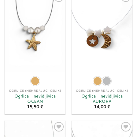
Dodaj
Dodaj
u
u
listu
listu
želja
želja
OGRLICE (NEHRĐAJUĆI ČELIK)
OGRLICE (NEHRĐAJUĆI ČELIK)
Ogrlica – nevidljivica
Ogrlica – nevidljivica
OCEAN
AURORA
15,50
€
14,00
€
Dodaj
Dodaj