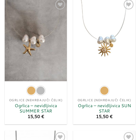
Dodaj
Dodaj
u
u
listu
listu
želja
želja
OGRLICE (NEHRĐAJUĆI ČELIK)
OGRLICE (NEHRĐAJUĆI ČELIK)
Ogrlica – nevidljivica
Ogrlica – nevidljivica SUN
SUMMER STAR
STAR
15,50
€
15,50
€