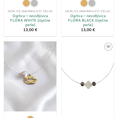
OGRLICE (NEHRĐAJUĆI ČELIK)
OGRLICE (NEHRĐAJUĆI ČELIK)
Ogrlica – nevidljivica
Ogrlica – nevidljivica
FLORA WHITE (riječne
FLORA BLACK (riječne
perle)
perle)
13,00
€
13,00
€
Dodaj
Dodaj
u
u
listu
listu
želja
želja