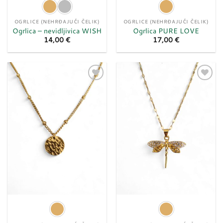
OGRLICE (NEHRĐAJUĆI ČELIK)
OGRLICE (NEHRĐAJUĆI ČELIK)
Ogrlica – nevidljivica WISH
Ogrlica PURE LOVE
14,00
€
17,00
€
Dodaj
Dodaj
u
u
listu
listu
želja
želja