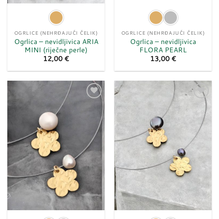
OGRLICE (NEHRĐAJUĆI ČELIK)
OGRLICE (NEHRĐAJUĆI ČELIK)
Ogrlica – nevidljivica ARIA
Ogrlica – nevidljivica
MINI (riječne perle)
FLORA PEARL
12,00
€
13,00
€
Dodaj
Dodaj
u
u
listu
listu
želja
želja