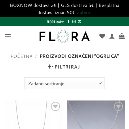
BOXNOW dostava 2€ | GLS dostava 5€ | Besplatna
dostava iznad 50€
Zatvori
Skip
FLORA nakit
to
content
POČETNA
/
PROIZVODI OZNAČENI “OGRLICA”
FILTRIRAJ
Dodaj
Dodaj
u
u
listu
listu
želja
želja