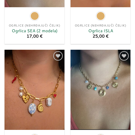
OGRLICE (NEHRĐAJUĆI ČELIK)
OGRLICE (NEHRĐAJUĆI ČELIK)
Ogrlica SEA (2 modela)
Ogrlica ISLA
17,00
€
25,00
€
Dodaj
Dodaj
u
u
listu
listu
želja
želja