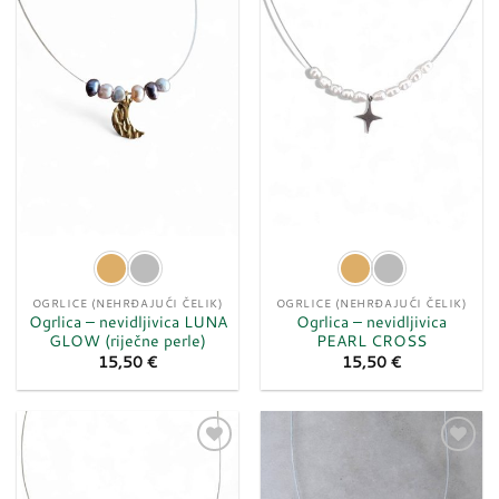
u
u
listu
listu
želja
želja
OGRLICE (NEHRĐAJUĆI ČELIK)
OGRLICE (NEHRĐAJUĆI ČELIK)
Ogrlica – nevidljivica LUNA
Ogrlica – nevidljivica
GLOW (riječne perle)
PEARL CROSS
15,50
€
15,50
€
Dodaj
Dodaj
u
u
listu
listu