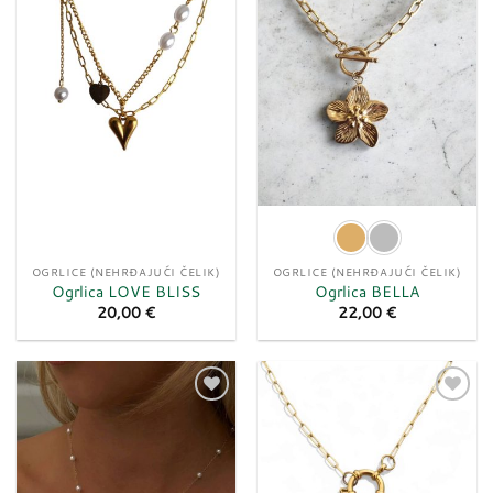
želja
želja
OGRLICE (NEHRĐAJUĆI ČELIK)
OGRLICE (NEHRĐAJUĆI ČELIK)
Ogrlica LOVE BLISS
Ogrlica BELLA
20,00
€
22,00
€
Dodaj
Dodaj
u
u
listu
listu
želja
želja