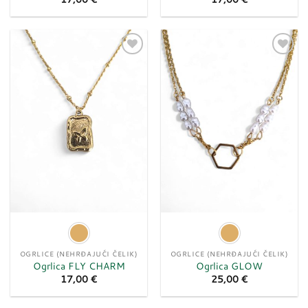
Dodaj
Dodaj
u
u
listu
listu
želja
želja
OGRLICE (NEHRĐAJUĆI ČELIK)
OGRLICE (NEHRĐAJUĆI ČELIK)
Ogrlica FLY CHARM
Ogrlica GLOW
17,00
€
25,00
€