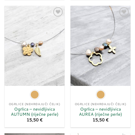
Dodaj
Dodaj
u
u
listu
listu
želja
želja
OGRLICE (NEHRĐAJUĆI ČELIK)
OGRLICE (NEHRĐAJUĆI ČELIK)
Ogrlica – nevidljivica
Ogrlica – nevidljivica
AUTUMN (riječne perle)
AUREA (riječne perle)
15,50
€
15,50
€