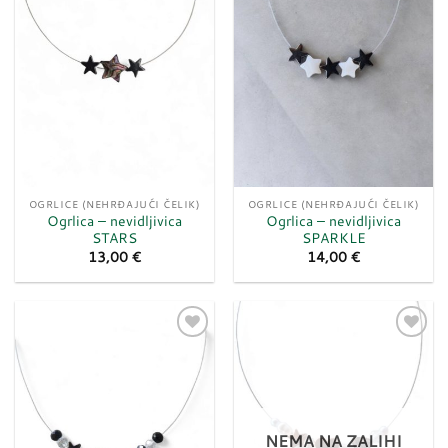
želja
želja
OGRLICE (NEHRĐAJUĆI ČELIK)
OGRLICE (NEHRĐAJUĆI ČELIK)
Ogrlica – nevidljivica
Ogrlica – nevidljivica
STARS
SPARKLE
13,00
€
14,00
€
Dodaj
Dodaj
u
u
listu
listu
želja
želja
NEMA NA ZALIHI