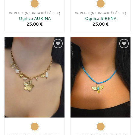
OGRLICE (NEHRĐAJUĆI ČELIK)
OGRLICE (NEHRĐAJUĆI ČELIK)
Ogrlica AURINA
Ogrlica SIRENA
25,00
€
25,00
€
Dodaj
Dodaj
u
u
listu
listu
želja
želja