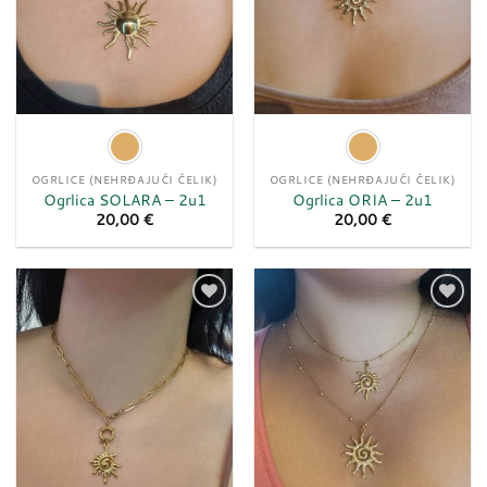
OGRLICE (NEHRĐAJUĆI ČELIK)
OGRLICE (NEHRĐAJUĆI ČELIK)
Ogrlica SOLARA – 2u1
Ogrlica ORIA – 2u1
20,00
€
20,00
€
Dodaj
Dodaj
u
u
listu
listu
želja
želja