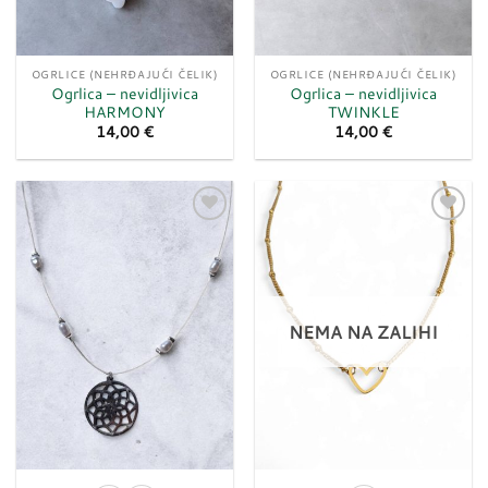
OGRLICE (NEHRĐAJUĆI ČELIK)
OGRLICE (NEHRĐAJUĆI ČELIK)
Ogrlica – nevidljivica
Ogrlica – nevidljivica
HARMONY
TWINKLE
14,00
€
14,00
€
Dodaj
Dodaj
u
u
listu
listu
želja
želja
NEMA NA ZALIHI