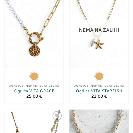
Dodaj
Dodaj
u
u
listu
listu
želja
želja
NEMA NA ZALIHI
OGRLICE (NEHRĐAJUĆI ČELIK)
OGRLICE (NEHRĐAJUĆI ČELIK)
Ogrlica VITA GRACE
Ogrlica VITA STARFISH
25,00
€
23,00
€
Dodaj
Dodaj
u
u
listu
listu