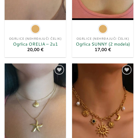
OGRLICE (NEHRĐAJUĆI ČELIK)
OGRLICE (NEHRĐAJUĆI ČELIK)
Ogrlica ORELIA – 2u1
Ogrlica SUNNY (2 modela)
20,00
€
17,00
€
Dodaj
Dodaj
u
u
listu
listu
želja
želja