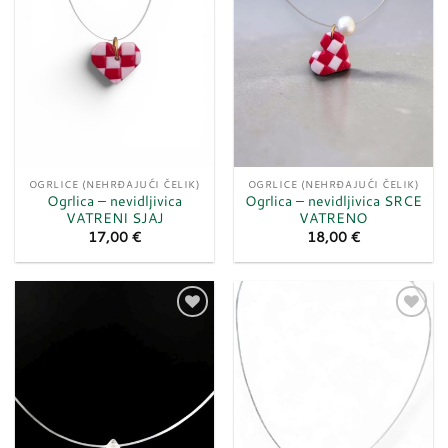
OGRLICE (NEHRĐAJUĆI ČELIK)
OGRLICE (NEHRĐAJUĆI ČELIK)
Ogrlica – nevidljivica
Ogrlica – nevidljivica SRCE
VATRENI SJAJ
VATRENO
17,00
€
18,00
€
Dodaj
Dodaj
u
u
listu
listu
želja
želja