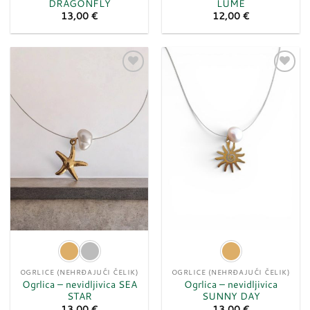
DRAGONFLY
LUME
13,00
€
12,00
€
Dodaj
Dodaj
u
u
listu
listu
želja
želja
OGRLICE (NEHRĐAJUĆI ČELIK)
OGRLICE (NEHRĐAJUĆI ČELIK)
Ogrlica – nevidljivica SEA
Ogrlica – nevidljivica
STAR
SUNNY DAY
13,00
€
13,00
€