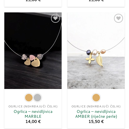
Dodaj
Dodaj
u
u
listu
listu
želja
želja
OGRLICE (NEHRĐAJUĆI ČELIK)
OGRLICE (NEHRĐAJUĆI ČELIK)
Ogrlica – nevidljivica
Ogrlica – nevidljivica
MARBLE
AMBER (riječne perle)
14,00
€
15,50
€