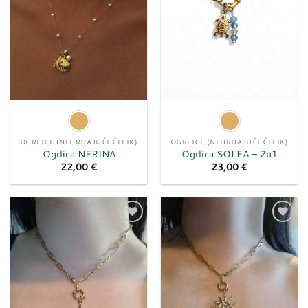
OGRLICE (NEHRĐAJUĆI ČELIK)
OGRLICE (NEHRĐAJUĆI ČELIK)
Ogrlica NERINA
Ogrlica SOLEA – 2u1
22,00
€
23,00
€
Dodaj
Dodaj
u
u
listu
listu
želja
želja