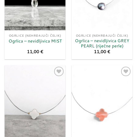
OGRLICE (NEHRĐAJUĆI ČELIK)
OGRLICE (NEHRĐAJUĆI ČELIK)
Ogrlica – nevidljivica GREY
Ogrlica – nevidljivica MIST
PEARL (riječne perle)
11,00
€
11,00
€
Dodaj
Dodaj
u
u
listu
listu
želja
želja