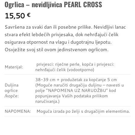
Ogrlica – nevidljivica PEARL CROSS
15,50
€
Savršena za svaki dan ili posebne prilike. Nevidljivi lanac
stvara efekt lebdećih privjesaka, dok nehrđajući čelik
osigurava otpornost na vlagu i dugotrajnu ljepotu.
Osvježite svoj stil ovom jedinstvenom ogrlicom.
privjesci: riječne perle, kopča i privjesci:
Materijal:
nehrđajući čelik (vodootporno)
38-39 cm + produžetak za kopčanje 5 cm
Duljina
(Moguće naručiti drugačiju duljinu – navesti u
ogrlice
polje “NAPOMENA UZ NARUDŽBU” kod
/kopče:
popunjavanja Vaših podataka prilikom
naručivanja.)
NAPOMENA:
Moguća izrada po želji s drugačijim elementima.