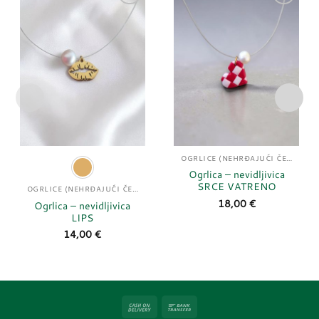
Dodaj
Dodaj
u
u
listu
listu
želja
želja
OGRLICE (NEHRĐAJUĆI ČELIK)
Ogrlica – nevidljivica
SRCE VATRENO
OGRLICE (NEHRĐAJUĆI ČELIK)
18,00
€
Ogrlica – nevidljivica
LIPS
14,00
€
Cash
Bank