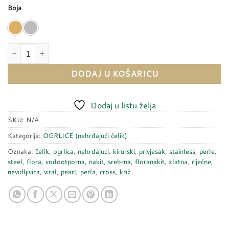
Boja
Ogrlica - nevidljivica PEARL CROSS količina
DODAJ U KOŠARICU
Dodaj u listu želja
SKU:
N/A
Kategorija:
OGRLICE (nehrđajući čelik)
Oznaka:
čelik
,
ogrlica
,
nehrdajuci
,
kirurski
,
privjesak
,
stainless
,
perle
,
steel
,
flora
,
vodootporna
,
nakit
,
srebrna
,
floranakit
,
zlatna
,
riječne
,
nevidljivica
,
viral
,
pearl
,
perla
,
cross
,
križ