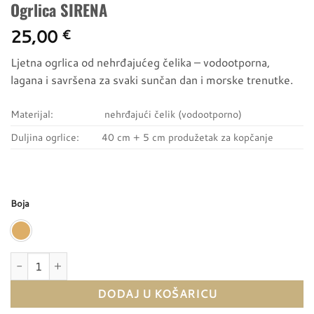
Ogrlica SIRENA
25,00
€
Ljetna ogrlica od nehrđajućeg čelika – vodootporna,
lagana i savršena za svaki sunčan dan i morske trenutke.
Materijal:
nehrđajući čelik (vodootporno)
Duljina ogrlice:
40 cm + 5 cm produžetak za kopčanje
Boja
Ogrlica SIRENA količina
DODAJ U KOŠARICU