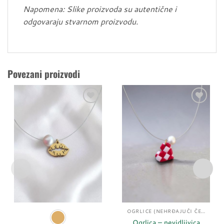
Napomena: Slike proizvoda su autentične i
odgovaraju stvarnom proizvodu.
Povezani proizvodi
Dodaj
Dodaj
u
u
listu
listu
želja
želja
OGRLICE (NEHRĐAJUĆI ČELIK)
Ogrlica – nevidljivica