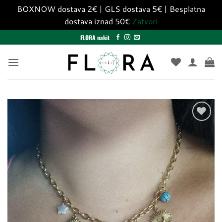
BOXNOW dostava 2€ | GLS dostava 5€ | Besplatna
dostava iznad 50€
Zatvori
Skip
FLORA nakit
to
content
Dodaj
u
listu
želja