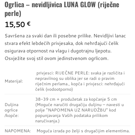
Ogrlica – nevidljivica LUNA GLOW (riječne
perle)
15,50
€
Savršena za svaki dan ili posebne prilike. Nevidljivi lanac
stvara efekt lebdećih privjesaka, dok nehrđajući čelik
osigurava otpornost na vlagu i dugotrajnu ljepotu.
Osvježite svoj stil ovom jedinstvenom ogrlicom.
privjesci: RIJEČNE PERLE: svaka je različita i
nepravilnog su oblika jer se radi o pravim
Materijal:
riječnim perlama., kopča i privjesci: nehrđajući
čelik (vodootporno)
38-39 cm + produžetak za kopčanje 5 cm
Duljina
(Moguće naručiti drugačiju duljinu – navesti u
ogrlice
polje “NAPOMENA UZ NARUDŽBU” kod
/kopče:
popunjavanja Vaših podataka prilikom
naručivanja.)
NAPOMENA:
Moguća izrada po želji s drugačijim elementima.