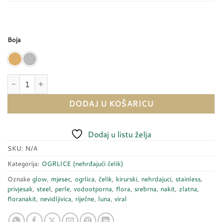
Boja
Ogrlica - nevidljivica LUNA GLOW (riječne perle) količina
DODAJ U KOŠARICU
Dodaj u listu želja
SKU:
N/A
Kategorija:
OGRLICE (nehrđajući čelik)
Oznake
glow
,
mjesec
,
ogrlica
,
čelik
,
kirurski
,
nehrdajuci
,
stainless
,
privjesak
,
steel
,
perle
,
vodootporna
,
flora
,
srebrna
,
nakit
,
zlatna
,
floranakit
,
nevidljivica
,
riječne
,
luna
,
viral