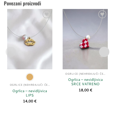
Povezani proizvodi
Dodaj
Dodaj
u
u
listu
listu
želja
želja
OGRLICE (NEHRĐAJUĆI ČELIK)
Ogrlica – nevidljivica
SRCE VATRENO
OGRLICE (NEHRĐAJUĆI ČELIK)
18,00
€
Ogrlica – nevidljivica
LIPS
14,00
€