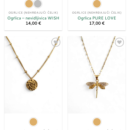
OGRLICE (NEHRĐAJUĆI ČELIK)
OGRLICE (NEHRĐAJUĆI ČELIK)
Ogrlica – nevidljivica WISH
Ogrlica PURE LOVE
14,00
€
17,00
€
Dodaj
Dodaj
u
u
listu
listu
želja
želja