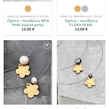
OGRLICE (NEHRĐAJUĆI ČELIK)
OGRLICE (NEHRĐAJUĆI ČELIK)
Ogrlica – nevidljivica ARIA
Ogrlica – nevidljivica
MINI (riječne perle)
FLORA PEARL
12,00
€
13,00
€
Dodaj
Dodaj
u
u
listu
listu
želja
želja