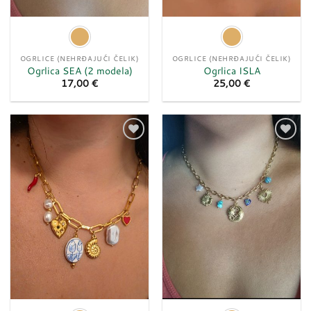
OGRLICE (NEHRĐAJUĆI ČELIK)
OGRLICE (NEHRĐAJUĆI ČELIK)
Ogrlica SEA (2 modela)
Ogrlica ISLA
17,00
€
25,00
€
Dodaj
Dodaj
u
u
listu
listu
želja
želja