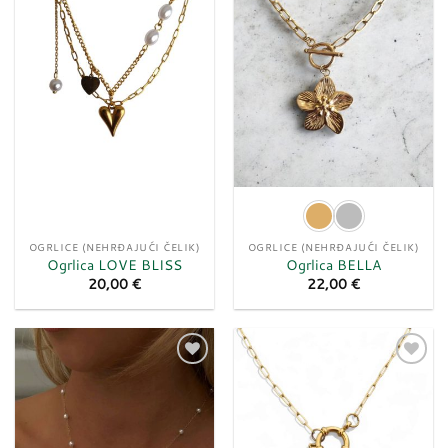
želja
želja
OGRLICE (NEHRĐAJUĆI ČELIK)
OGRLICE (NEHRĐAJUĆI ČELIK)
Ogrlica LOVE BLISS
Ogrlica BELLA
20,00
€
22,00
€
Dodaj
Dodaj
u
u
listu
listu
želja
želja