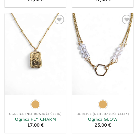
Dodaj
Dodaj
u
u
listu
listu
želja
želja
OGRLICE (NEHRĐAJUĆI ČELIK)
OGRLICE (NEHRĐAJUĆI ČELIK)
Ogrlica FLY CHARM
Ogrlica GLOW
17,00
€
25,00
€