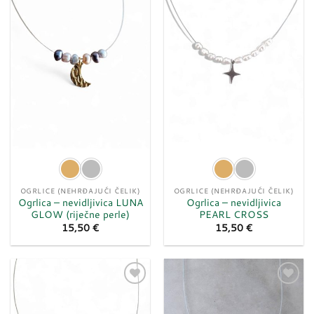
u
u
listu
listu
želja
želja
OGRLICE (NEHRĐAJUĆI ČELIK)
OGRLICE (NEHRĐAJUĆI ČELIK)
Ogrlica – nevidljivica LUNA
Ogrlica – nevidljivica
GLOW (riječne perle)
PEARL CROSS
15,50
€
15,50
€
Dodaj
Dodaj
u
u
listu
listu