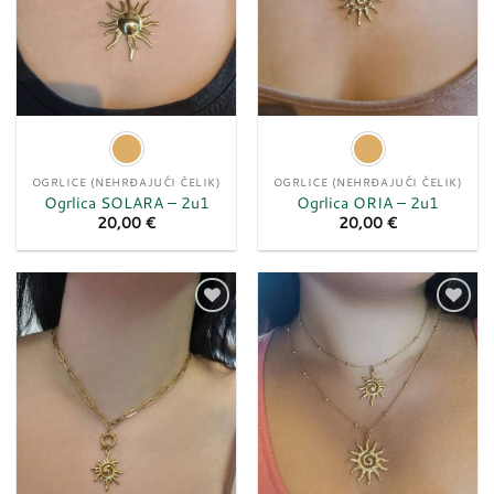
OGRLICE (NEHRĐAJUĆI ČELIK)
OGRLICE (NEHRĐAJUĆI ČELIK)
Ogrlica SOLARA – 2u1
Ogrlica ORIA – 2u1
20,00
€
20,00
€
Dodaj
Dodaj
u
u
listu
listu
želja
želja