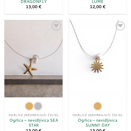
DRAGONFLY
LUME
13,00
€
12,00
€
Dodaj
Dodaj
u
u
listu
listu
želja
želja
OGRLICE (NEHRĐAJUĆI ČELIK)
OGRLICE (NEHRĐAJUĆI ČELIK)
Ogrlica – nevidljivica SEA
Ogrlica – nevidljivica
STAR
SUNNY DAY
13,00
€
13,00
€