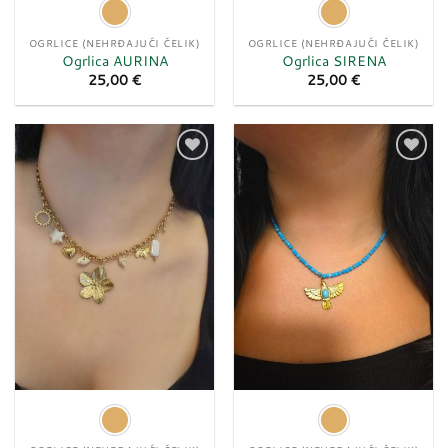
OGRLICE (NEHRĐAJUĆI ČELIK)
OGRLICE (NEHRĐAJUĆI ČELIK)
Ogrlica AURINA
Ogrlica SIRENA
25,00
€
25,00
€
Dodaj
Dodaj
u
u
listu
listu
želja
želja