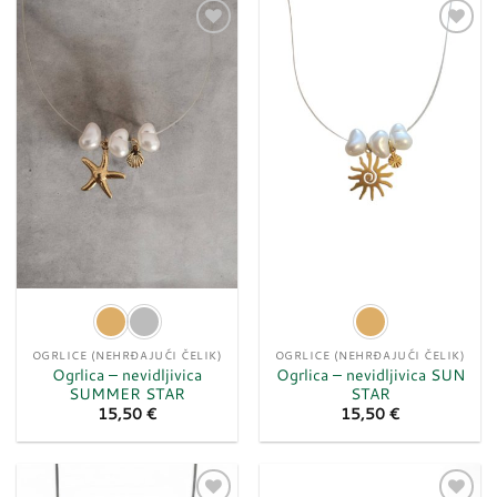
Dodaj
Dodaj
u
u
listu
listu
želja
želja
OGRLICE (NEHRĐAJUĆI ČELIK)
OGRLICE (NEHRĐAJUĆI ČELIK)
Ogrlica – nevidljivica
Ogrlica – nevidljivica SUN
SUMMER STAR
STAR
15,50
€
15,50
€