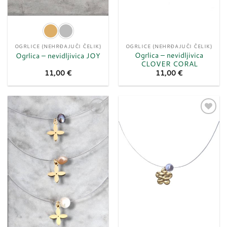
OGRLICE (NEHRĐAJUĆI ČELIK)
OGRLICE (NEHRĐAJUĆI ČELIK)
Ogrlica – nevidljivica
Ogrlica – nevidljivica JOY
CLOVER CORAL
11,00
€
11,00
€
Dodaj
Dodaj
u
u
listu
listu
želja
želja