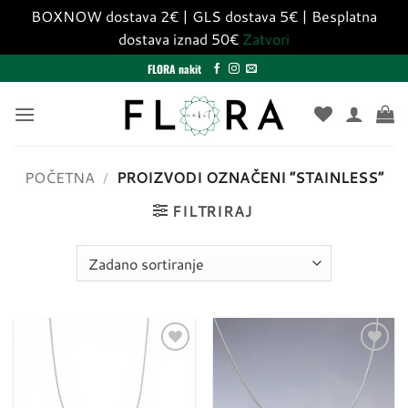
BOXNOW dostava 2€ | GLS dostava 5€ | Besplatna
dostava iznad 50€
Zatvori
Skip
FLORA nakit
to
content
POČETNA
/
PROIZVODI OZNAČENI “STAINLESS”
FILTRIRAJ
Dodaj
Dodaj
u
u
listu
listu
želja
želja