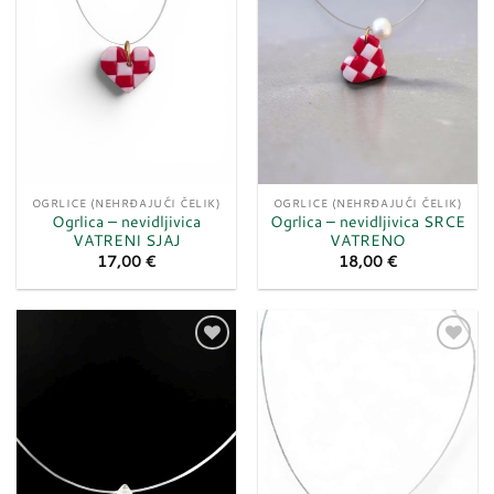
OGRLICE (NEHRĐAJUĆI ČELIK)
OGRLICE (NEHRĐAJUĆI ČELIK)
Ogrlica – nevidljivica
Ogrlica – nevidljivica SRCE
VATRENI SJAJ
VATRENO
17,00
€
18,00
€
Dodaj
Dodaj
u
u
listu
listu
želja
želja