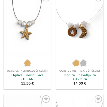
Dodaj
Dodaj
u
u
listu
listu
želja
želja
OGRLICE (NEHRĐAJUĆI ČELIK)
OGRLICE (NEHRĐAJUĆI ČELIK)
Ogrlica – nevidljivica
Ogrlica – nevidljivica
OCEAN
AURORA
15,50
€
14,00
€
Dodaj
Dodaj