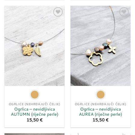
Dodaj
Dodaj
u
u
listu
listu
želja
želja
OGRLICE (NEHRĐAJUĆI ČELIK)
OGRLICE (NEHRĐAJUĆI ČELIK)
Ogrlica – nevidljivica
Ogrlica – nevidljivica
AUTUMN (riječne perle)
AUREA (riječne perle)
15,50
€
15,50
€