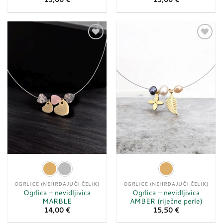
Dodaj
Dodaj
u
u
listu
listu
želja
želja
OGRLICE (NEHRĐAJUĆI ČELIK)
OGRLICE (NEHRĐAJUĆI ČELIK)
Ogrlica – nevidljivica
Ogrlica – nevidljivica
MARBLE
AMBER (riječne perle)
14,00
€
15,50
€