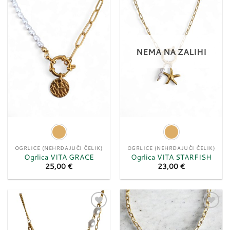
Dodaj
Dodaj
u
u
listu
listu
želja
želja
NEMA NA ZALIHI
OGRLICE (NEHRĐAJUĆI ČELIK)
OGRLICE (NEHRĐAJUĆI ČELIK)
Ogrlica VITA GRACE
Ogrlica VITA STARFISH
25,00
€
23,00
€
Dodaj
Dodaj
u
u
listu
listu