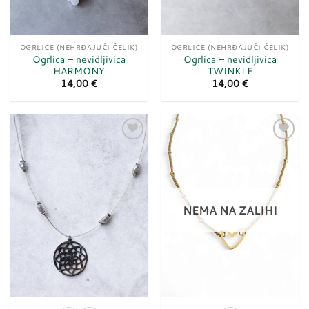
OGRLICE (NEHRĐAJUĆI ČELIK)
OGRLICE (NEHRĐAJUĆI ČELIK)
Ogrlica – nevidljivica
Ogrlica – nevidljivica
HARMONY
TWINKLE
14,00
€
14,00
€
Dodaj
Dodaj
u
u
listu
listu
želja
želja
NEMA NA ZALIHI