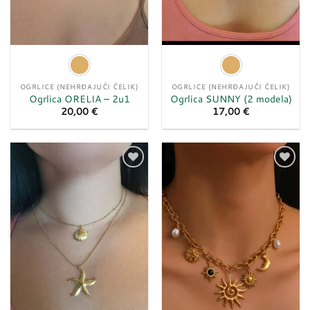
OGRLICE (NEHRĐAJUĆI ČELIK)
OGRLICE (NEHRĐAJUĆI ČELIK)
Ogrlica ORELIA – 2u1
Ogrlica SUNNY (2 modela)
20,00
€
17,00
€
Dodaj
Dodaj
u
u
listu
listu
želja
želja