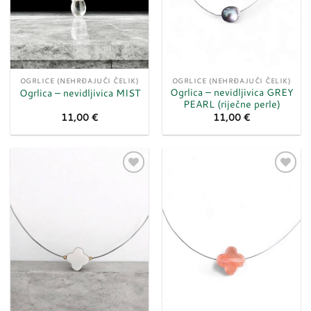
OGRLICE (NEHRĐAJUĆI ČELIK)
OGRLICE (NEHRĐAJUĆI ČELIK)
Ogrlica – nevidljivica GREY
Ogrlica – nevidljivica MIST
PEARL (riječne perle)
11,00
€
11,00
€
Dodaj
Dodaj
u
u
listu
listu
želja
želja