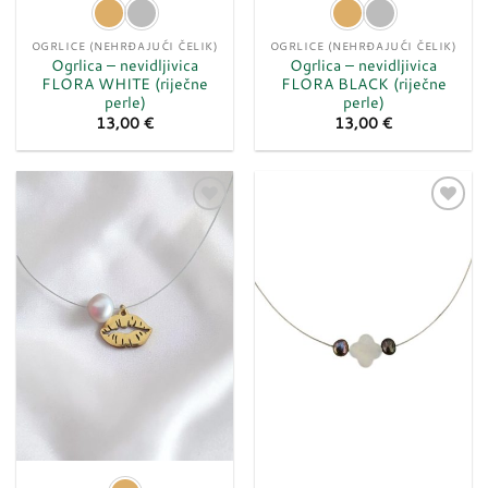
OGRLICE (NEHRĐAJUĆI ČELIK)
OGRLICE (NEHRĐAJUĆI ČELIK)
Ogrlica – nevidljivica
Ogrlica – nevidljivica
FLORA WHITE (riječne
FLORA BLACK (riječne
perle)
perle)
13,00
€
13,00
€
Dodaj
Dodaj
u
u
listu
listu
želja
želja