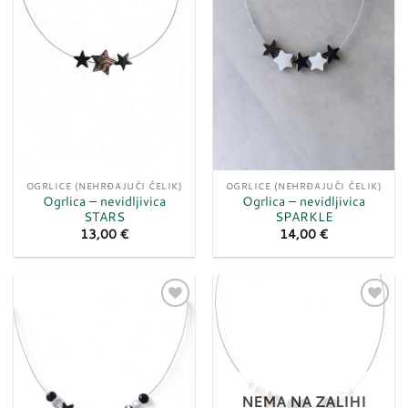
želja
želja
OGRLICE (NEHRĐAJUĆI ČELIK)
OGRLICE (NEHRĐAJUĆI ČELIK)
Ogrlica – nevidljivica
Ogrlica – nevidljivica
STARS
SPARKLE
13,00
€
14,00
€
Dodaj
Dodaj
u
u
listu
listu
želja
želja
NEMA NA ZALIHI