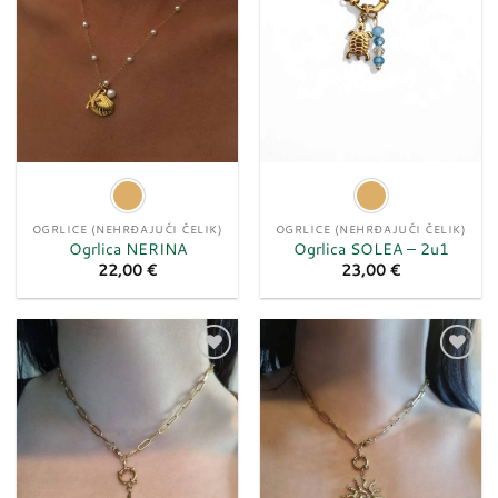
OGRLICE (NEHRĐAJUĆI ČELIK)
OGRLICE (NEHRĐAJUĆI ČELIK)
Ogrlica NERINA
Ogrlica SOLEA – 2u1
22,00
€
23,00
€
Dodaj
Dodaj
u
u
listu
listu
želja
želja